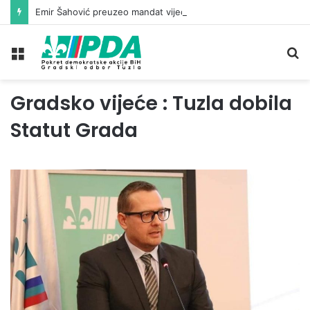
Emir Šahović preuzeo mandat vijećnika u Gradskom vijeću Tuzla
Meni
Pr
Gradsko vijeće : Tuzla dobila
Statut Grada