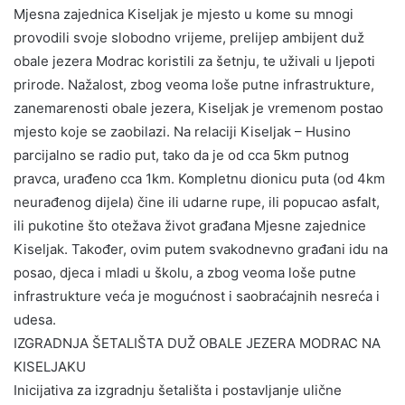
Mjesna zajednica Kiseljak je mjesto u kome su mnogi
provodili svoje slobodno vrijeme, prelijep ambijent duž
obale jezera Modrac koristili za šetnju, te uživali u ljepoti
prirode. Nažalost, zbog veoma loše putne infrastrukture,
zanemarenosti obale jezera, Kiseljak je vremenom postao
mjesto koje se zaobilazi. Na relaciji Kiseljak – Husino
parcijalno se radio put, tako da je od cca 5km putnog
pravca, urađeno cca 1km. Kompletnu dionicu puta (od 4km
neurađenog dijela) čine ili udarne rupe, ili popucao asfalt,
ili pukotine što otežava život građana Mjesne zajednice
Kiseljak. Također, ovim putem svakodnevno građani idu na
posao, djeca i mladi u školu, a zbog veoma loše putne
infrastrukture veća je mogućnost i saobraćajnih nesreća i
udesa.
IZGRADNJA ŠETALIŠTA DUŽ OBALE JEZERA MODRAC NA
KISELJAKU
Inicijativa za izgradnju šetališta i postavljanje ulične