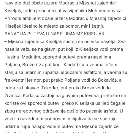
rasvjete duž obale jezera Modrac u Mjesnoj zajednici
Kiseljak, jedna je od inicijativa vijećnika Mehmedinovića.
Prirodni ambijent obale jezera Modrac u Mjesnoj zajednici
Kiseljak idealno je mjesto za odmor, mir i šetnju.
SANACIJA PUTEVA U NASELJIMA MZ KISELJAK
– Mjesna zajednica Kiseljak sastoji se od više naselja. Sva
naselja vežu se na glavni put koji iz Kiseljaka vodi prema
Husinu. Međutim, sporedni putevi prema naseljima
Poljana, Breze (tzv put kod „Klada“) su u veoma lošem
stanju sa udarnim rupama, ispucanim asfaltom, a veoma su
frekventni jer npr. put preko Poljane vodi do Bokavića, a
onda za Lukavac. Također, put preko Breza vodi do
Živinica. Kada su zastoji na glavnim putevima, pretežno se
koriste ovi sporedni putevi preko Kiseljaka uslijed čega je
zbog neredovnog održavanja došlo do pucanja asfalta. U
vezi sa navedenim podnosim inicijativu da se saniraju
udarne rupe na sporednim putevima Mjesne zajednice