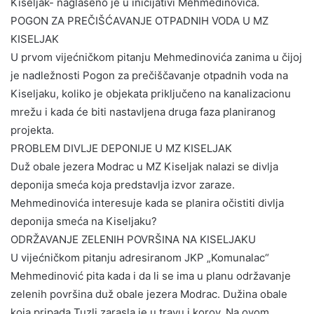
Kiseljak- naglašeno je u inicijativi Mehmedinovića.
POGON ZA PREČIŠĆAVANJE OTPADNIH VODA U MZ
KISELJAK
U prvom vijećničkom pitanju Mehmedinovića zanima u čijoj
je nadležnosti Pogon za prečiščavanje otpadnih voda na
Kiseljaku, koliko je objekata priključeno na kanalizacionu
mrežu i kada će biti nastavljena druga faza planiranog
projekta.
PROBLEM DIVLJE DEPONIJE U MZ KISELJAK
Duž obale jezera Modrac u MZ Kiseljak nalazi se divlja
deponija smeća koja predstavlja izvor zaraze.
Mehmedinovića interesuje kada se planira očistiti divlja
deponija smeća na Kiseljaku?
ODRŽAVANJE ZELENIH POVRŠINA NA KISELJAKU
U vijećničkom pitanju adresiranom JKP „Komunalac“
Mehmedinović pita kada i da li se ima u planu održavanje
zelenih površina duž obale jezera Modrac. Dužina obale
koja pripada Tuzli zarasla je u travu i korov. Na ovom