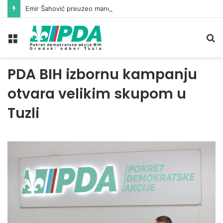
Emir Šahović preuzeo mandat vijećnika u Gradskom vijeću Tuzla
Meni
Pr
PDA BIH izbornu kampanju
otvara velikim skupom u
Tuzli