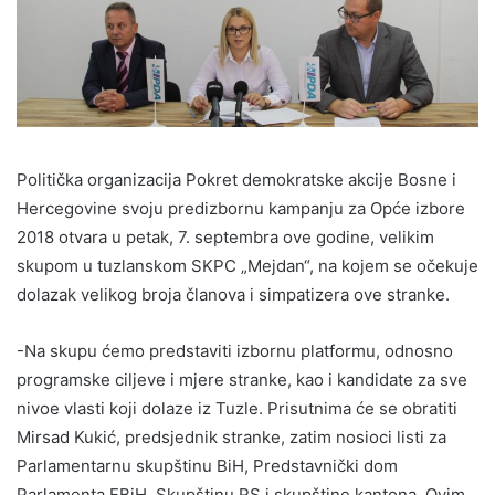
Politička organizacija Pokret demokratske akcije Bosne i
Hercegovine svoju predizbornu kampanju za Opće izbore
2018 otvara u petak, 7. septembra ove godine, velikim
skupom u tuzlanskom SKPC „Mejdan“, na kojem se očekuje
dolazak velikog broja članova i simpatizera ove stranke.
-Na skupu ćemo predstaviti izbornu platformu, odnosno
programske ciljeve i mjere stranke, kao i kandidate za sve
nivoe vlasti koji dolaze iz Tuzle. Prisutnima će se obratiti
Mirsad Kukić, predsjednik stranke, zatim nosioci listi za
Parlamentarnu skupštinu BiH, Predstavnički dom
Parlamenta FBiH, Skupštinu RS i skupštine kantona. Ovim