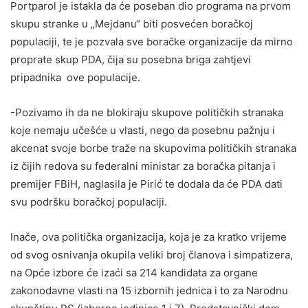
Portparol je istakla da će poseban dio programa na prvom
skupu stranke u „Mejdanu“ biti posvećen boračkoj
populaciji, te je pozvala sve boračke organizacije da mirno
proprate skup PDA, čija su posebna briga zahtjevi
pripadnika ove populacije.
-Pozivamo ih da ne blokiraju skupove političkih stranaka
koje nemaju učešće u vlasti, nego da posebnu pažnju i
akcenat svoje borbe traže na skupovima političkih stranaka
iz čijih redova su federalni ministar za boračka pitanja i
premijer FBiH, naglasila je Pirić te dodala da će PDA dati
svu podršku boračkoj populaciji.
Inače, ova politička organizacija, koja je za kratko vrijeme
od svog osnivanja okupila veliki broj članova i simpatizera,
na Opće izbore će izaći sa 214 kandidata za organe
zakonodavne vlasti na 15 izbornih jednica i to za Narodnu