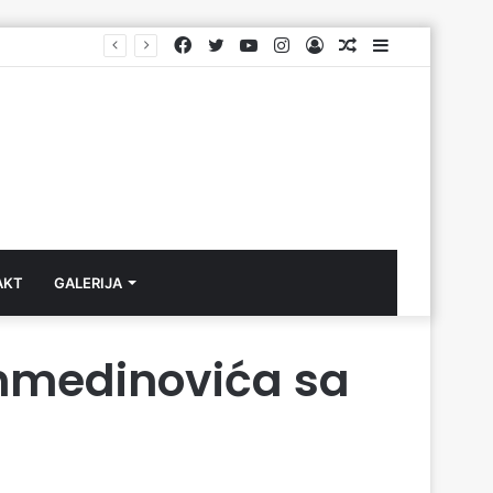
Facebook
Twitter
YouTube
Instagram
Log
Aktuelno
Sidebar
In
AKT
GALERIJA
hmedinovića sa