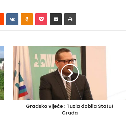
Reddit
VKontakte
Odnoklassniki
Pocket
Share via Email
Print
Gradsko vijeće : Tuzla dobila Statut
Grada