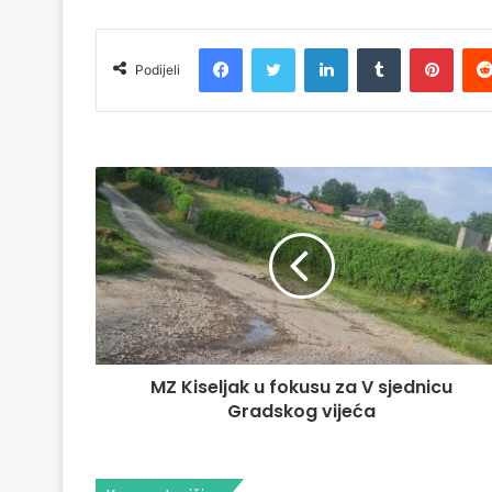
Facebook
Twitter
LinkedIn
Tumblr
Pinterest
Podijeli
MZ Kiseljak u fokusu za V sjednicu
Gradskog vijeća