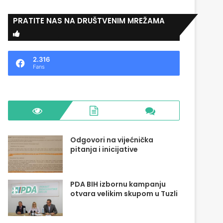
PRATITE NAS NA DRUŠTVENIM MREŽAMA
2.316
Fans
Odgovori na vijećnička
pitanja i inicijative
PDA BIH izbornu kampanju
otvara velikim skupom u Tuzli