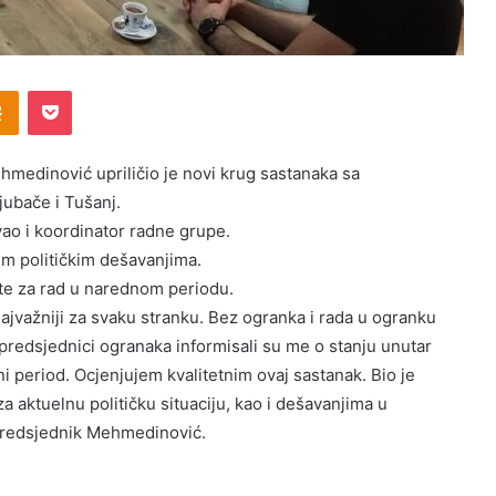
Odnoklassniki
Pocket
edinović upriličio je novi krug sastanaka sa
jubače i Tušanj.
ao i koordinator radne grupe.
m političkim dešavanjima.
ute za rad u narednom periodu.
jvažniji za svaku stranku. Bez ogranka i rada u ogranku
predsjednici ogranaka informisali su me o stanju unutar
i period. Ocjenjujem kvalitetnim ovaj sastanak. Bio je
a aktuelnu političku situaciju, kao i dešavanjima u
predsjednik Mehmedinović.