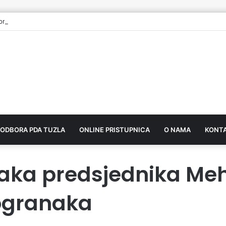
preuzeo mandat vijećnika u Gradskom vijeću Tuzla
 ODBORA PDA TUZLA
ONLINE PRISTUPNICA
O NAMA
KONT
naka predsjednika Me
ogranaka