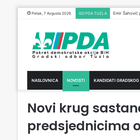
Emir Šahović 
Petak, 7 Avgusta 2026
GO PDA TUZLA
NASLOVNICA
NOVOSTI
KANDIDATI GRADSKOG
Novi krug sasta
predsjednicima 