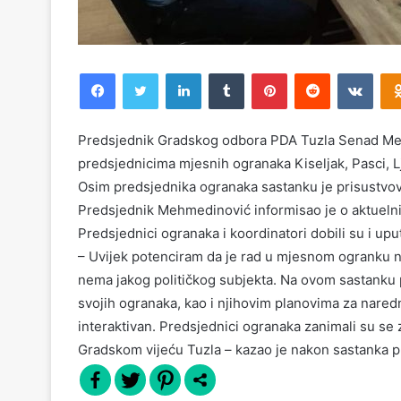
Facebook
Twitter
LinkedIn
Tumblr
Pinterest
Reddit
VKontakte
Predsjednik Gradskog odbora PDA Tuzla Senad Mehm
predsjednicima mjesnih ogranaka Kiseljak, Pasci, L
Osim predsjednika ogranaka sastanku je prisustvov
Predsjednik Mehmedinović informisao je o aktuelni
Predsjednici ogranaka i koordinatori dobili su i up
– Uvijek potenciram da je rad u mjesnom ogranku na
nema jakog političkog subjekta. Na ovom sastanku 
svojih ogranaka, kao i njihovim planovima za naredn
interaktivan. Predsjednici ogranaka zanimali su se z
Gradskom vijeću Tuzla – kazao je nakon sastanka 