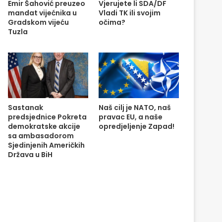
Emir Šahović preuzeo
Vjerujete li SDA/DF
mandat vijećnika u
Vladi TK ili svojim
Gradskom vijeću
očima?
Tuzla
Sastanak
Naš cilj je NATO, naš
predsjednice Pokreta
pravac EU, a naše
demokratske akcije
opredjeljenje Zapad!
sa ambasadorom
Sjedinjenih Američkih
Država u BiH