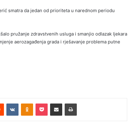
rić smatra da jedan od prioriteta u narednom periodu
jšalo pružanje zdravstvenih usluga i smanjio odlazak ljekara
anjenje aerozagađenja grada i rješavanje problema putne
Reddit
VKontakte
Odnoklassniki
Pocket
Share via Email
Print