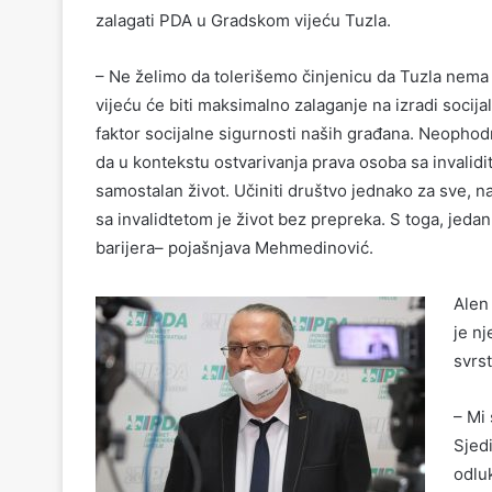
zalagati PDA u Gradskom vijeću Tuzla.
– Ne želimo da tolerišemo činjenicu da Tuzla nema l
vijeću će biti maksimalno zalaganje na izradi soci
faktor socijalne sigurnosti naših građana. Neophodn
da u kontekstu ostvarivanja prava osoba sa invalidi
samostalan život. Učiniti društvo jednako za sve, n
sa invalidtetom je život bez prepreka. S toga, jedan
barijera– pojašnjava Mehmedinović.
Alen
je n
svrst
– Mi
Sjed
odlu