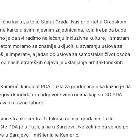
ičnu kartu, a to je Statut Grada. Naš prioritet u Gradskom
jalne karte u svim mjesnim zajednicama, koja treba da bude
o je da svi radimo na jačanju inkluzivne kulture, i smatram
tetom moramo se znatnije uključiti u stvaranju uslova za
aš je imperativ, a jedan od uslova za samostalan život osoba
 od naših strateških ciljeva je uklanjanje arhitektonskihh
 Kamerić, kandidat PDA Tuzla za gradonačelnika kazao je da
jegova kandidatura odgovor svima onima koji su GO PDA
avali u razne tabore.
 smo stranka centra. U fokusu nam je građanin Tuzle.
ište PDA je u Tuzli, a ne u Sarajevu. Ne želimo da se ide po
ke u Sarajevo – mišljenja je Kamerić.