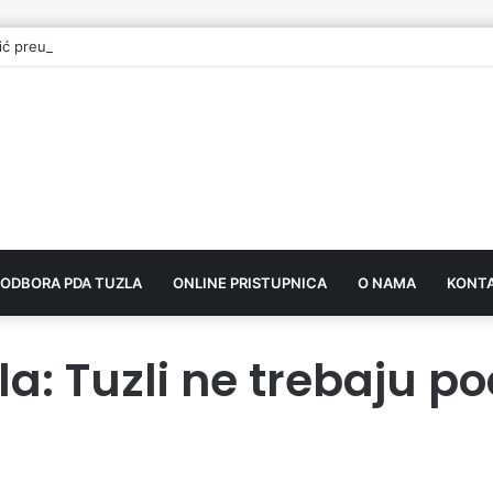
ić preuzeo mandat vijećnika u Gradskom vijeću Tuzla
 ODBORA PDA TUZLA
ONLINE PRISTUPNICA
O NAMA
KONT
a: Tuzli ne trebaju po