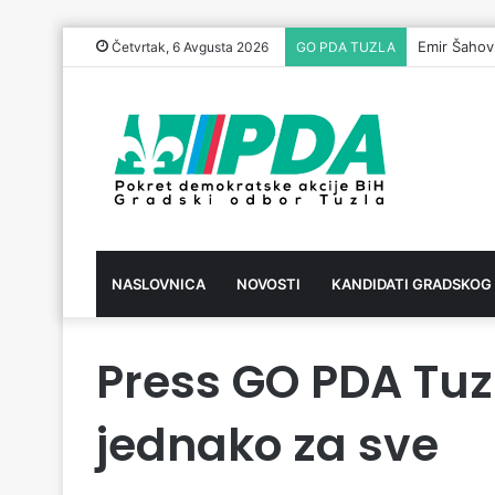
Emir Šahov
Četvrtak, 6 Avgusta 2026
GO PDA TUZLA
NASLOVNICA
NOVOSTI
KANDIDATI GRADSKOG
Press GO PDA Tuzl
jednako za sve