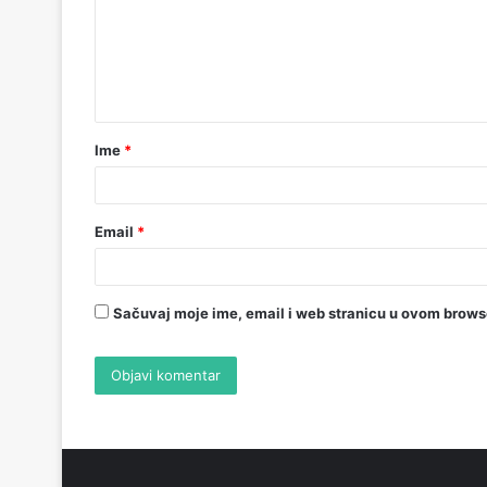
Ime
*
Email
*
Sačuvaj moje ime, email i web stranicu u ovom brow