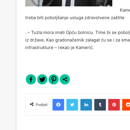
Kame
treba biti poboljšanje usluga zdravstvene zaštite
. – Tuzla mora imati Opću bolnicu. Time bi se pobol
iz države. Kao gradonačelnik zalagat ću se i za sm
infrastrukture – rekao je Kamerić.
Facebook
Twitter
LinkedIn
Tumblr
Pinterest
Podijeli