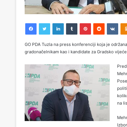
Facebook
Twitter
LinkedIn
Tumblr
Pinterest
Reddit
VKontakte
GO PDA Tuzla na press konferenciji koja je održana
gradonačelnikam kao i kandidate za Gradsko vijeće.
Pred
Mehm
Pose
polit
kolik
na lis
Mehm
Izbor