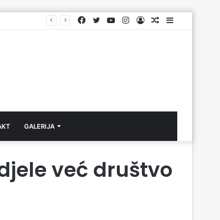
Facebook
Twitter
YouTube
Instagram
Log
Aktuelno
Sidebar
In
AKT
GALERIJA
djele već društvo