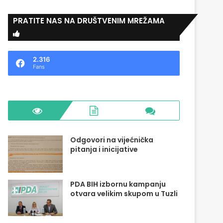
PRATITE NAS NA DRUŠTVENIM MREŽAMA
2.316
Fans
Odgovori na vijećnička
pitanja i inicijative
PDA BIH izbornu kampanju
otvara velikim skupom u Tuzli