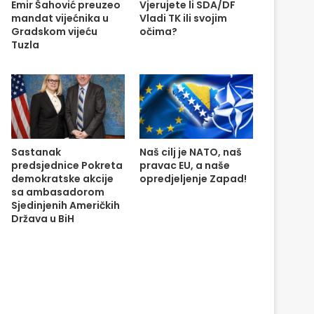
Emir Šahović preuzeo
Vjerujete li SDA/DF
mandat vijećnika u
Vladi TK ili svojim
Gradskom vijeću
očima?
Tuzla
Sastanak
Naš cilj je NATO, naš
predsjednice Pokreta
pravac EU, a naše
demokratske akcije
opredjeljenje Zapad!
sa ambasadorom
Sjedinjenih Američkih
Država u BiH