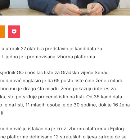
Odnoklassniki
Pocket
 u utorak 27.oktobra predstavio je kandidata za
 Ujedno je i promovisana Izborna platforma.
sjednik GO i nosilac liste za Gradsko vijeće Senad
edinović naglasio je da 65 posto liste čine žene i mladi.
bno mu je drago što mladi i žene pokazuju interes za
iku, što potvrđuje procenat istih na listi. Od 35 kandidata
o je na listi, 11 mladih osoba je do 30 godine, dok je 16 žena
ti.
edinović je istakao da je kroz Izbornu platformu i Epilog
ne platforme definisano 12 strateških ciljeva za koje će se