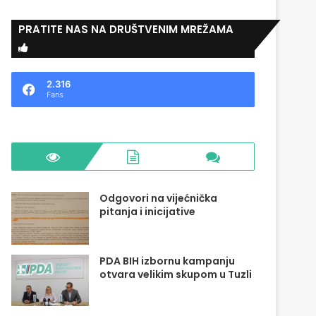
PRATITE NAS NA DRUŠTVENIM MREŽAMA
2.316
Fans
Odgovori na vijećnička
pitanja i inicijative
PDA BIH izbornu kampanju
otvara velikim skupom u Tuzli