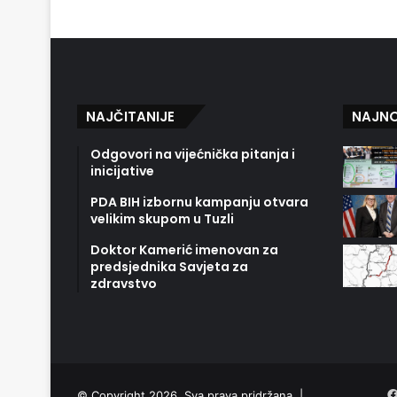
NAJČITANIJE
NAJNO
Odgovori na vijećnička pitanja i
inicijative
PDA BIH izbornu kampanju otvara
velikim skupom u Tuzli
Doktor Kamerić imenovan za
predsjednika Savjeta za
zdravstvo
© Copyright 2026. Sva prava pridržana |