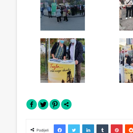
Facebook
Twitter
LinkedIn
Tumblr
Pinterest
Podijeli