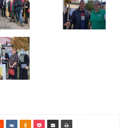
Reddit
VKontakte
Odnoklassniki
Pocket
Share via Email
Print