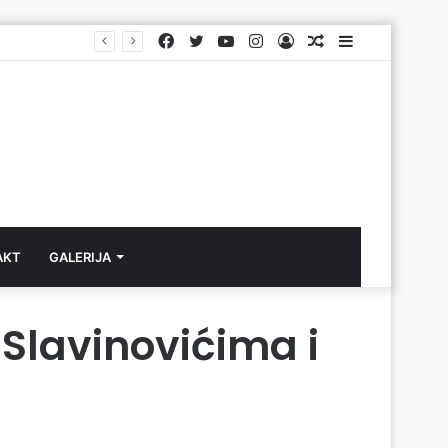
Facebook
Twitter
YouTube
Instagram
Log
Aktuelno
Sidebar
In
AKT
GALERIJA
Slavinovićima i