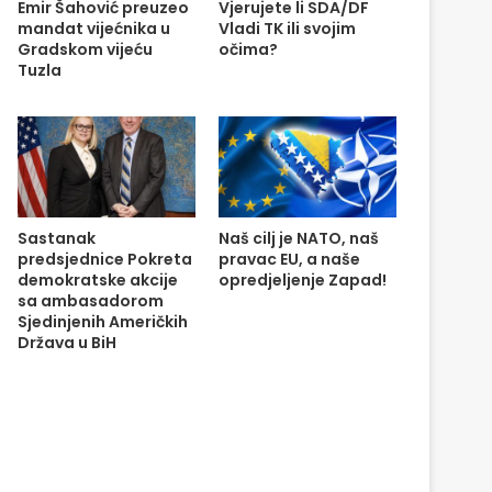
Emir Šahović preuzeo
Vjerujete li SDA/DF
mandat vijećnika u
Vladi TK ili svojim
Gradskom vijeću
očima?
Tuzla
Sastanak
Naš cilj je NATO, naš
predsjednice Pokreta
pravac EU, a naše
demokratske akcije
opredjeljenje Zapad!
sa ambasadorom
Sjedinjenih Američkih
Država u BiH