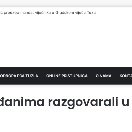
ić preuzeo mandat vijećnika u Gradskom vijeću Tuzla
 ODBORA PDA TUZLA
ONLINE PRISTUPNICA
O NAMA
KONT
đanima razgovarali u 