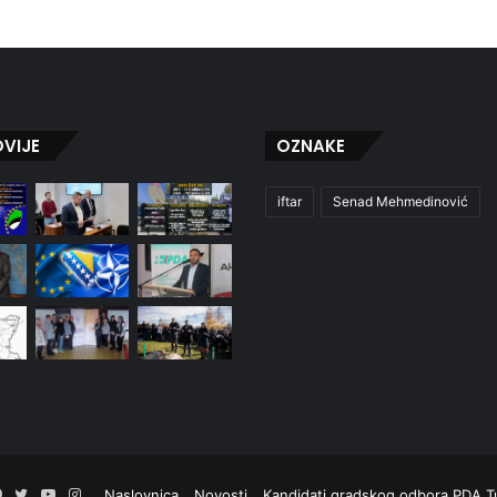
VIJE
OZNAKE
iftar
Senad Mehmedinović
Facebook
Twitter
YouTube
Instagram
Naslovnica
Novosti
Kandidati gradskog odbora PDA T