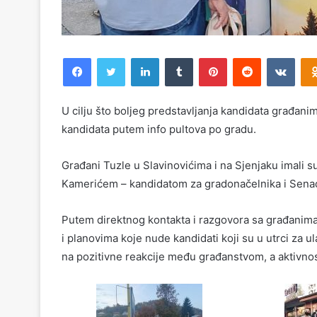
Facebook
Twitter
LinkedIn
Tumblr
Pinterest
Reddit
VKontakte
U cilju što boljeg predstavljanja kandidata građan
kandidata putem info pultova po gradu.
Građani Tuzle u Slavinovićima i na Sjenjaku imali su
Kamerićem – kandidatom za gradonačelnika i Sena
Putem direktnog kontakta i razgovora sa građanima,
i planovima koje nude kandidati koji su u utrci za 
na pozitivne reakcije među građanstvom, a aktivnos