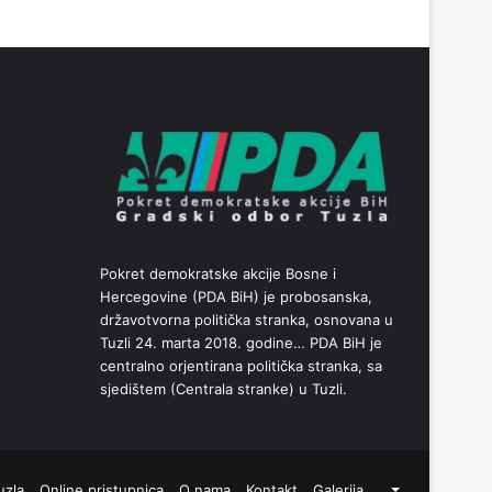
Pokret demokratske akcije Bosne i
Hercegovine (PDA BiH) je probosanska,
državotvorna politička stranka, osnovana u
Tuzli 24. marta 2018. godine… PDA BiH je
centralno orjentirana politička stranka, sa
sjedištem (Centrala stranke) u Tuzli.
uzla
Online pristupnica
O nama
Kontakt
Galerija