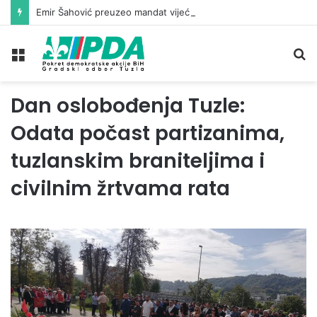
Emir Šahović preuzeo mandat vijećnika u Gradskom vijeću Tuzla
Meni
Pr
Dan oslobođenja Tuzle:
Odata počast partizanima,
tuzlanskim braniteljima i
civilnim žrtvama rata