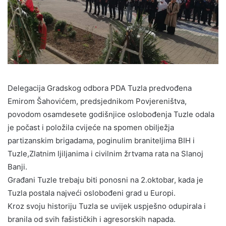
Delegacija Gradskog odbora PDA Tuzla predvođena
Emirom Šahovićem, predsjednikom Povjereništva,
povodom osamdesete godišnjice oslobođenja Tuzle odala
je počast i položila cvijeće na spomen obilježja
partizanskim brigadama, poginulim braniteljima BIH i
Tuzle,Zlatnim ljiljanima i civilnim žrtvama rata na Slanoj
Banji.
Građani Tuzle trebaju biti ponosni na 2.oktobar, kada je
Tuzla postala najveći oslobođeni grad u Europi.
Kroz svoju historiju Tuzla se uvijek uspješno odupirala i
branila od svih fašističkih i agresorskih napada.