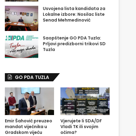
Usvojena lista kandidata za
Lokalne izbore: Nosilac liste
Senad Mehmedinović
Saopštenje GO PDA Tuzla:
Prljavi predizborni trikovi SD
Tuzla
GO PDA TUZLA
Emir Šahović preuzeo
Vjerujete li SDA/DF
mandat vijećnika u
Vladi TK ili svojim
Gradskom vijeću
očima?