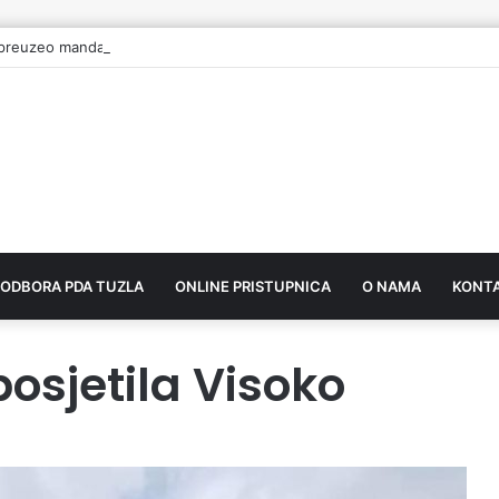
preuzeo mandat vijećnika u Gradskom vijeću Tuzla
 ODBORA PDA TUZLA
ONLINE PRISTUPNICA
O NAMA
KONT
posjetila Visoko