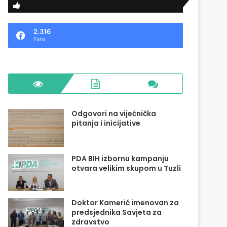
2.316
Fans
Odgovori na vijećnička
pitanja i inicijative
PDA BIH izbornu kampanju
otvara velikim skupom u Tuzli
Doktor Kamerić imenovan za
predsjednika Savjeta za
zdravstvo