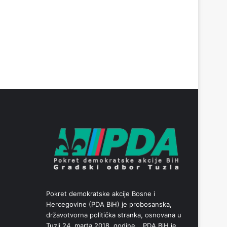
Pokret demokratske akcije Bosne i
Hercegovine (PDA BiH) je probosanska,
državotvorna politička stranka, osnovana u
Tuzli 24. marta 2018. godine… PDA BiH je