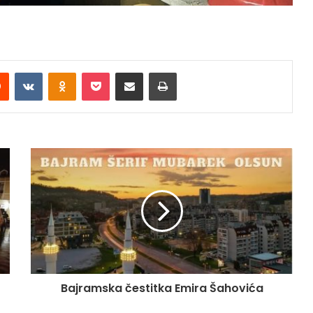
Reddit
VKontakte
Odnoklassniki
Pocket
Share via Email
Print
Bajramska čestitka Emira Šahovića