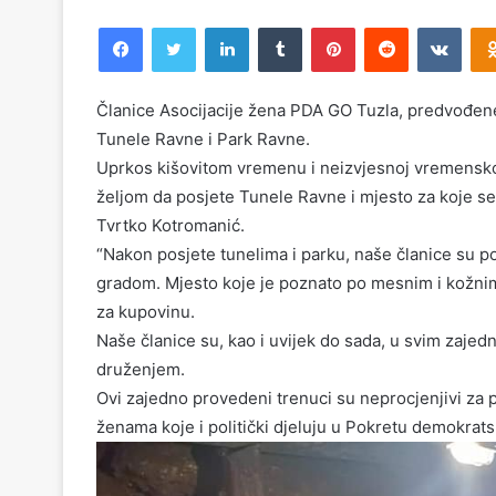
Facebook
Twitter
LinkedIn
Tumblr
Pinterest
Reddit
VKontakte
Članice Asocijacije žena PDA GO Tuzla, predvođene
Tunele Ravne i Park Ravne.
Uprkos kišovitom vremenu i neizvjesnoj vremenskoj
željom da posjete Tunele Ravne i mjesto za koje se 
Tvrtko Kotromanić.
“Nakon posjete tunelima i parku, naše članice su pos
gradom. Mjesto koje je poznato po mesnim i kožnim 
za kupovinu.
Naše članice su, kao i uvijek do sada, u svim zajed
druženjem.
Ovi zajedno provedeni trenuci su neprocjenjivi za 
ženama koje i politički djeluju u Pokretu demokratsk