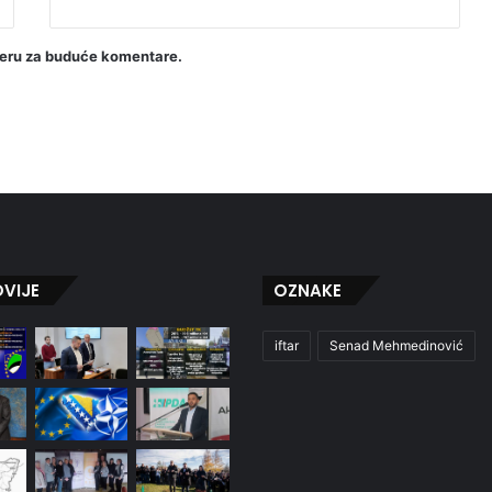
seru za buduće komentare.
VIJE
OZNAKE
iftar
Senad Mehmedinović