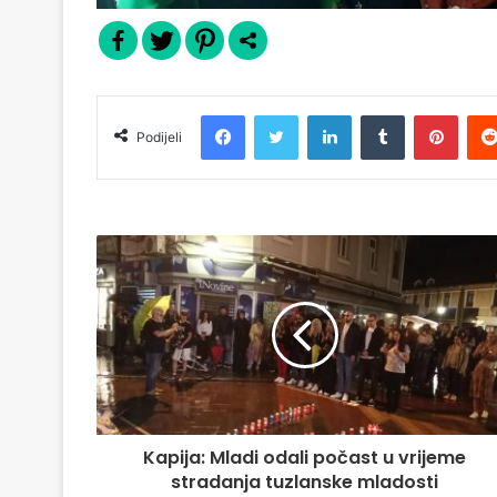
Facebook
Twitter
LinkedIn
Tumblr
Pinterest
Podijeli
Kapija: Mladi odali počast u vrijeme
stradanja tuzlanske mladosti