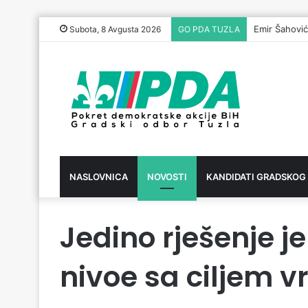
Emir Šahović
Subota, 8 Avgusta 2026
GO PDA TUZLA
NASLOVNICA
NOVOSTI
KANDIDATI GRADSKOG
Jedino rješenje j
nivoe sa ciljem v