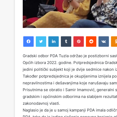
Facebook
Twitter
LinkedIn
Tumblr
Pinterest
Reddit
VKontakte
Gradski odbor PDA Tuzla održao je postizborni sasta
Općih izbora 2022. godine. Potpredsjednica Gradsk
jedini politički subjekt koji je dvije sedmice nakon
Također potpredsjednica je okupljenima iznijela p
nepravilnostima i dešavanjima koje narušavaju sam
Prisutnima se obratio i Samir Imamović, generalni s
gradskim i općinskim odborima na slabijem rezultat
zakonodavnoj vlasti.
Naglasio je da je u samoj kampanji PDA imala odlič
PDA, tako da je jedino rješenje ponovno brojanje g