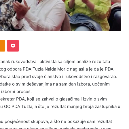
Odnoklassniki
Pocket
nak rukovodstva i aktivista sa ciljem analize rezultata
og odbora PDA Tuzla Naida Morić naglasila je da je PDA
 izbora stao pred svoje članstvo i rukovodstvo i razgovarao.
odatke o svim dešavanjima na sam dan izbora, uočenim
 izborni proces.
ekretar PDA, koji se zahvalio glasačima i izvinio svim
u GO PDA Tuzla, a što je rezultat manjeg broja zastupnika u
nu posjećenost skupova, a što ne pokazuje sam rezultat
lasova za sve nivoe sa ciljem vraćanja povjerenja u sam