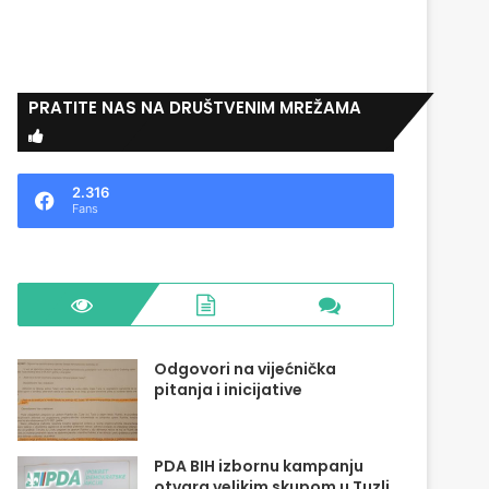
PRATITE NAS NA DRUŠTVENIM MREŽAMA
2.316
Fans
Odgovori na vijećnička
pitanja i inicijative
PDA BIH izbornu kampanju
otvara velikim skupom u Tuzli