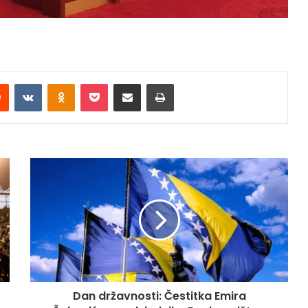
Reddit
VKontakte
Odnoklassniki
Pocket
Share via Email
Print
Dan državnosti: Čestitka Emira