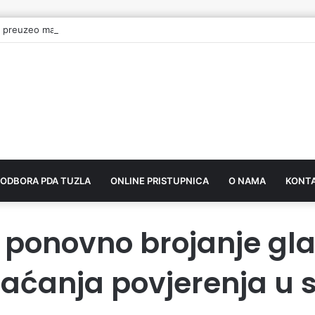
 preuzeo mandat vijećnika u Gradskom vijeću Tuzla
 ODBORA PDA TUZLA
ONLINE PRISTUPNICA
O NAMA
KONT
e ponovno brojanje gl
raćanja povjerenja u 