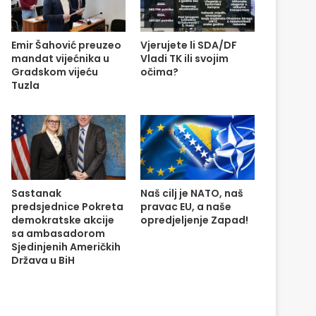
Emir Šahović preuzeo
Vjerujete li SDA/DF
mandat vijećnika u
Vladi TK ili svojim
Gradskom vijeću
očima?
Tuzla
Sastanak
Naš cilj je NATO, naš
predsjednice Pokreta
pravac EU, a naše
demokratske akcije
opredjeljenje Zapad!
sa ambasadorom
Sjedinjenih Američkih
Država u BiH