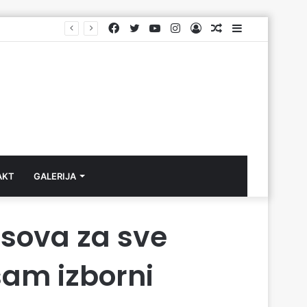
Facebook
Twitter
YouTube
Instagram
Log
Aktuelno
Sidebar
In
AKT
GALERIJA
asova za sve
sam izborni