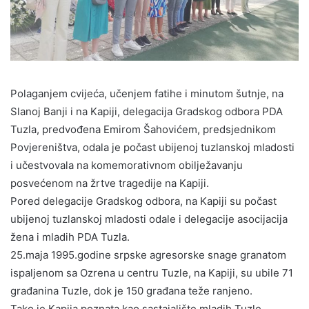
Polaganjem cvijeća, učenjem fatihe i minutom šutnje, na
Slanoj Banji i na Kapiji, delegacija Gradskog odbora PDA
Tuzla, predvođena Emirom Šahovićem, predsjednikom
Povjereništva, odala je počast ubijenoj tuzlanskoj mladosti
i učestvovala na komemorativnom obilježavanju
posvećenom na žrtve tragedije na Kapiji.
Pored delegacije Gradskog odbora, na Kapiji su počast
ubijenoj tuzlanskoj mladosti odale i delegacije asocijacija
žena i mladih PDA Tuzla.
25.maja 1995.godine srpske agresorske snage granatom
ispaljenom sa Ozrena u centru Tuzle, na Kapiji, su ubile 71
građanina Tuzle, dok je 150 građana teže ranjeno.
Tako je Kapija poznata kao sastajalište mladih Tuzle,