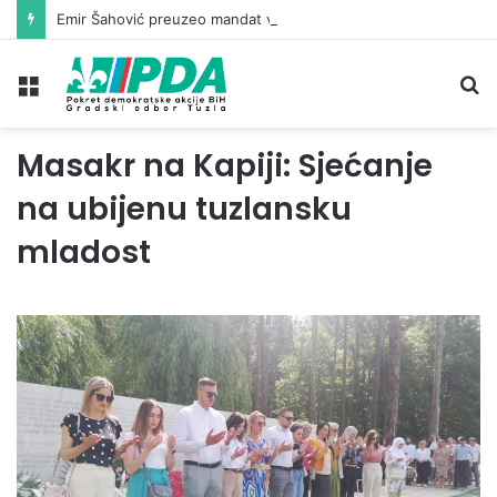
Emir Šahović preuzeo mandat vijećnika u Gradskom vijeću Tuzla
Meni
Pr
Masakr na Kapiji: Sjećanje
na ubijenu tuzlansku
mladost