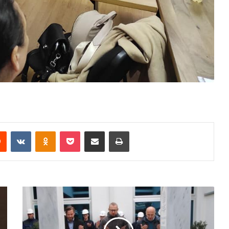
Reddit
VKontakte
Odnoklassniki
Pocket
Share via Email
Print