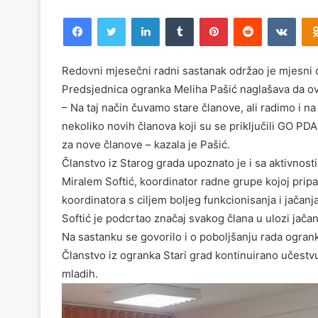
Facebook
Twitter
LinkedIn
Tumblr
Pinterest
Reddit
VKontakte
Redovni mjesečni radni sastanak održao je mjesni 
Predsjednica ogranka Meliha Pašić naglašava da ov
– Na taj način čuvamo stare članove, ali radimo i 
nekoliko novih članova koji su se priključili GO PD
za nove članove – kazala je Pašić.
Članstvo iz Starog grada upoznato je i sa aktivnos
Miralem Softić, koordinator radne grupe kojoj pripa
koordinatora s ciljem boljeg funkcionisanja i jačanj
Softić je podcrtao značaj svakog člana u ulozi jačan
Na sastanku se govorilo i o poboljšanju rada ogrank
Članstvo iz ogranka Stari grad kontinuirano učestvu
mladih.