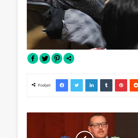
Facebook
Twitter
LinkedIn
Tumblr
Pinterest
Podijeli