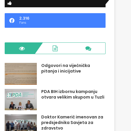
2.316
Fans
Odgovori na vijećnička
pitanja i inicijative
PDA BIH izbornu kampanju
otvara velikim skupom u Tuzli
Doktor Kamerić imenovan za
predsjednika Savjeta za
zdravstvo