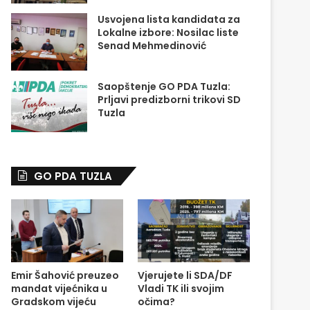
Usvojena lista kandidata za
Lokalne izbore: Nosilac liste
Senad Mehmedinović
Saopštenje GO PDA Tuzla:
Prljavi predizborni trikovi SD
Tuzla
GO PDA TUZLA
Emir Šahović preuzeo
Vjerujete li SDA/DF
mandat vijećnika u
Vladi TK ili svojim
Gradskom vijeću
očima?