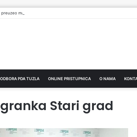
 preuzeo mandat vijećnika u Gradskom vijeću Tuzla
 ODBORA PDA TUZLA
ONLINE PRISTUPNICA
O NAMA
KONT
granka Stari grad