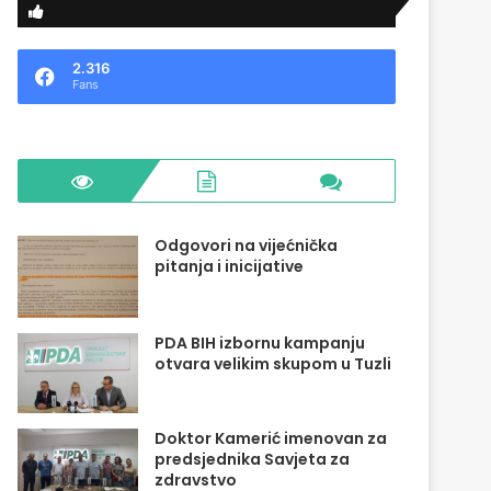
2.316
Fans
Odgovori na vijećnička
pitanja i inicijative
PDA BIH izbornu kampanju
otvara velikim skupom u Tuzli
Doktor Kamerić imenovan za
predsjednika Savjeta za
zdravstvo