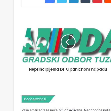
Neprincipijelna DF u paničnom napadu
Komentariši
Vaša email adresa neće biti objavljivana.
Neophodna polja