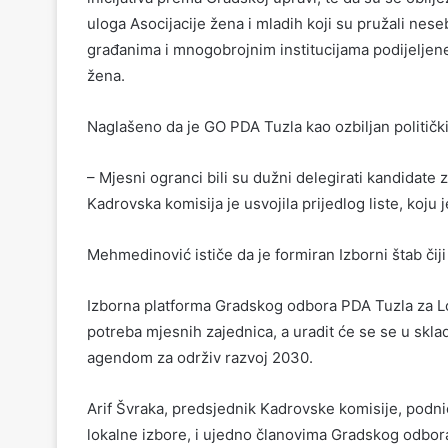
uloga Asocijacije žena i mladih koji su pružali ne
građanima i mnogobrojnim institucijama podijeljene 
žena.
Naglašeno da je GO PDA Tuzla kao ozbiljan politički
– Mjesni ogranci bili su dužni delegirati kandidate 
Kadrovska komisija je usvojila prijedlog liste, koju
Mehmedinović ističe da je formiran Izborni štab čiji
Izborna platforma Gradskog odbora PDA Tuzla za Lok
potreba mjesnih zajednica, a uradit će se se u sk
agendom za održiv razvoj 2030.
Arif Švraka, predsjednik Kadrovske komisije, podni
lokalne izbore, i ujedno članovima Gradskog odbora