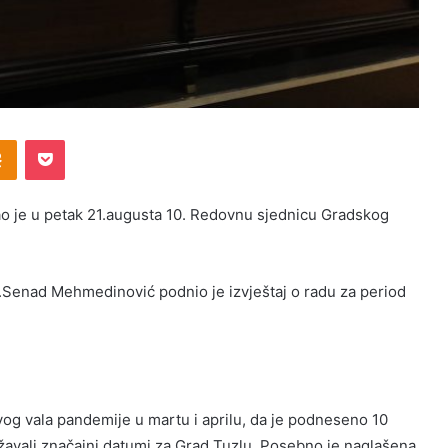
Odnoklassniki
Pocket
o je u petak 21.augusta 10. Redovnu sjednicu Gradskog
.Senad Mehmedinović podnio je izvještaj o radu za period
og vala pandemije u martu i aprilu, da je podneseno 10
ježavali značajni datumi za Grad Tuzlu. Posebno je naglašena