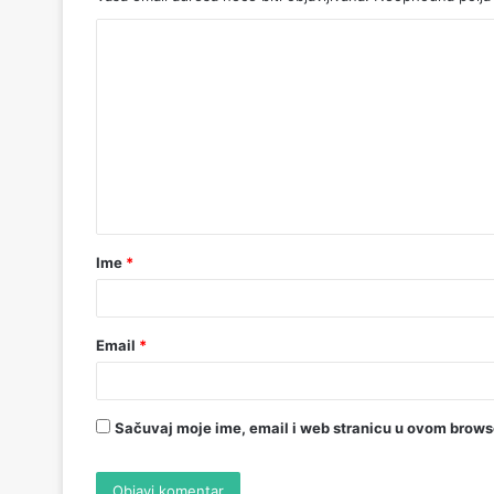
Ime
*
Email
*
Sačuvaj moje ime, email i web stranicu u ovom brow