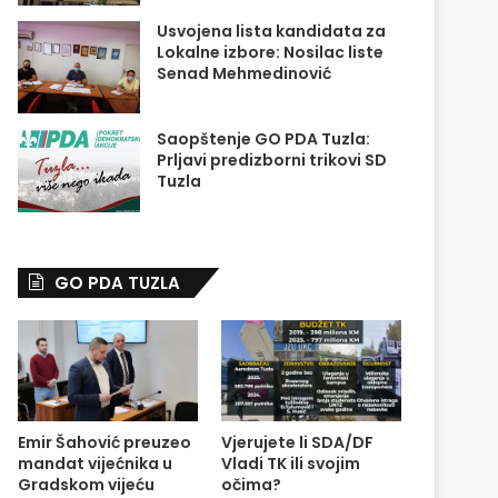
Usvojena lista kandidata za
Lokalne izbore: Nosilac liste
Senad Mehmedinović
Saopštenje GO PDA Tuzla:
Prljavi predizborni trikovi SD
Tuzla
GO PDA TUZLA
Emir Šahović preuzeo
Vjerujete li SDA/DF
mandat vijećnika u
Vladi TK ili svojim
Gradskom vijeću
očima?