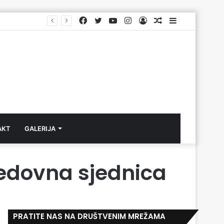
Facebook
Twitter
YouTube
Instagram
Log
Aktuelno
Sidebar
In
AKT
GALERIJA
redovna sjednica
PRATITE NAS NA DRUŠTVENIM MREŽAMA