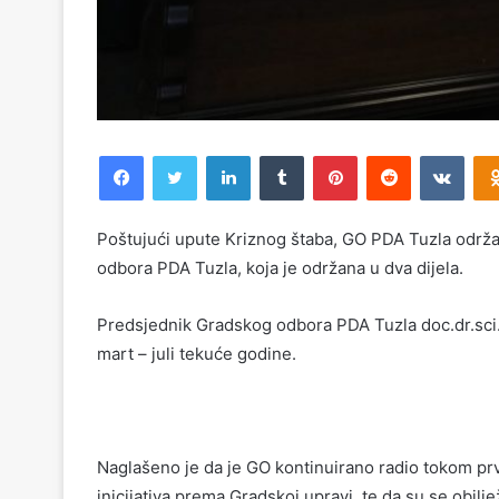
Facebook
Twitter
LinkedIn
Tumblr
Pinterest
Reddit
VKontakte
Poštujući upute Kriznog štaba, GO PDA Tuzla održa
odbora PDA Tuzla, koja je održana u dva dijela.
Predsjednik Gradskog odbora PDA Tuzla doc.dr.sci
mart – juli tekuće godine.
Naglašeno je da je GO kontinuirano radio tokom prv
inicijativa prema Gradskoj upravi, te da su se obil