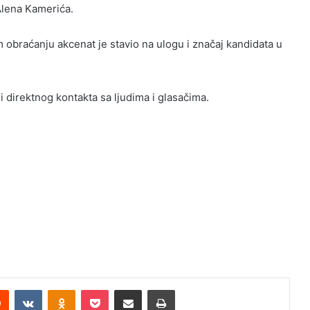
Alena Kamerića.
 obraćanju akcenat je stavio na ulogu i značaj kandidata u
i direktnog kontakta sa ljudima i glasačima.
Reddit
VKontakte
Odnoklassniki
Pocket
Share via Email
Print