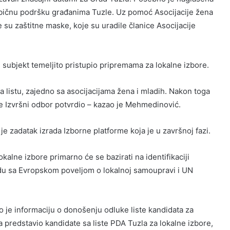
sebičnu podršku građanima Tuzle. Uz pomoć Asocijacije žena
su zaštitne maske, koje su uradile članice Asocijacije
 subjekt temeljito pristupio pripremama za lokalne izbore.
za listu, zajedno sa asocijacijama žena i mladih. Nakon toga
 je Izvršni odbor potvrdio – kazao je Mehmedinović.
 je zadatak izrada Izborne platforme koja je u završnoj fazi.
alne izbore primarno će se bazirati na identifikaciji
ladu sa Evropskom poveljom o lokalnoj samoupravi i UN
o je informaciju o donošenju odluke liste kandidata za
 predstavio kandidate sa liste PDA Tuzla za lokalne izbore,