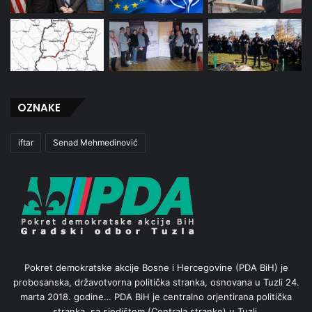
OZNAKE
iftar
Senad Mehmedinović
Pokret demokratske akcije Bosne i Hercegovine (PDA BiH) je
probosanska, državotvorna politička stranka, osnovana u Tuzli 24.
marta 2018. godine… PDA BiH je centralno orjentirana politička
stranka, sa sjedištem (Centrala stranke) u Tuzli.