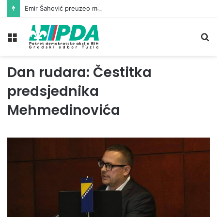
Emir Šahović preuzeo mandat vijećnika u Gradskom vijeću Tuzla
Meni
Pr
Dan rudara: Čestitka
predsjednika
Mehmedinovića