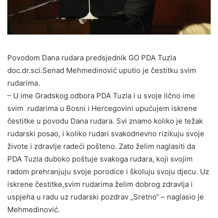
Povodom Dana rudara predsjednik GO PDA Tuzla
doc.dr.sci.Senad Mehmedinović uputio je čestitku svim
rudarima.
– U ime Gradskog odbora PDA Tuzla i u svoje lično ime
svim rudarima u Bosni i Hercegovini upućujem iskrene
čestitke u povodu Dana rudara. Svi znamo koliko je težak
rudarski posao, i koliko rudari svakodnevno rizikuju svoje
živote i zdravlje radeći pošteno. Zato želim naglasiti da
PDA Tuzla duboko poštuje svakoga rudara, koji svojim
radom prehranjuju svoje porodice i školuju svoju djecu. Uz
iskrene čestitke,svim rudarima želim dobrog zdravlja i
uspjeha u radu uz rudarski pozdrav „Sretno“ – naglasio je
Mehmedinović.