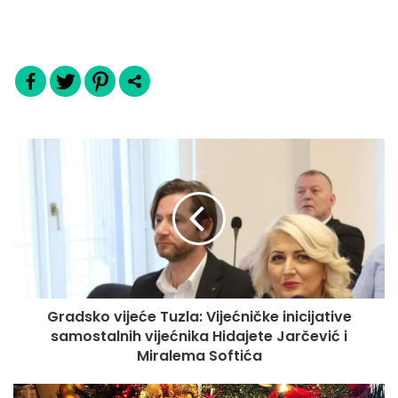
Gradsko vijeće Tuzla: Vijećničke inicijative
samostalnih vijećnika Hidajete Jarčević i
Miralema Softića