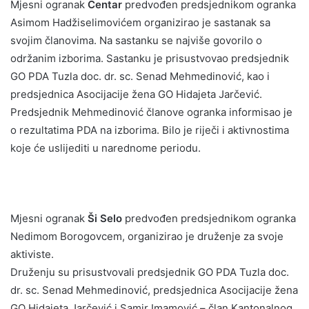
Mjesni ogranak
Centar
predvođen predsjednikom ogranka
Asimom Hadžiselimovićem organizirao je sastanak sa
svojim članovima. Na sastanku se najviše govorilo o
održanim izborima. Sastanku je prisustvovao predsjednik
GO PDA Tuzla doc. dr. sc. Senad Mehmedinović, kao i
predsjednica Asocijacije žena GO Hidajeta Jarčević.
Predsjednik Mehmedinović članove ogranka informisao je
o rezultatima PDA na izborima. Bilo je riječi i aktivnostima
koje će uslijediti u narednome periodu.
Mjesni ogranak
Ši Selo
predvođen predsjednikom ogranka
Nedimom Borogovcem, organizirao je druženje za svoje
aktiviste.
Druženju su prisustvovali predsjednik GO PDA Tuzla doc.
dr. sc. Senad Mehmedinović, predsjednica Asocijacije žena
GO Hidajeta Jarčević i Samir Imamović – član Kantonalnog