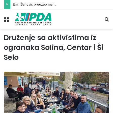
Emir Šahović preuzeo mandat vijećnika u Gradskom vijeću Tuzla
Meni
Pr
Druženje sa aktivistima iz
ogranaka Solina, Centar i Ši
Selo