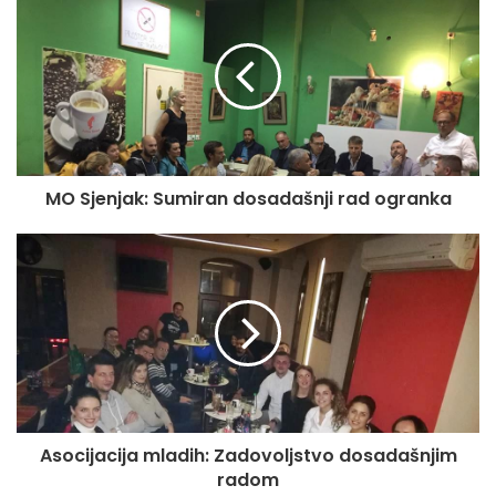
MO Sjenjak: Sumiran dosadašnji rad ogranka
Asocijacija mladih: Zadovoljstvo dosadašnjim
radom