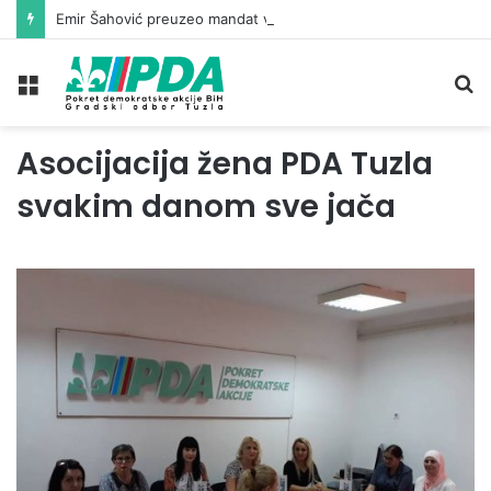
Emir Šahović preuzeo mandat vijećnika u Gradskom vijeću Tuzla
Meni
Pr
Asocijacija žena PDA Tuzla
svakim danom sve jača