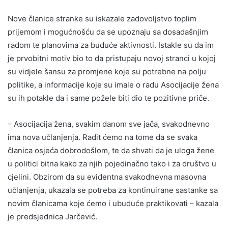
Nove članice stranke su iskazale zadovoljstvo toplim
prijemom i mogućnošću da se upoznaju sa dosadašnjim
radom te planovima za buduće aktivnosti. Istakle su da im
je prvobitni motiv bio to da pristupaju novoj stranci u kojoj
su vidjele šansu za promjene koje su potrebne na polju
politike, a informacije koje su imale o radu Asocijacije žena
su ih potakle da i same požele biti dio te pozitivne priče.
– Asocijacija žena, svakim danom sve jača, svakodnevno
ima nova učlanjenja. Radit ćemo na tome da se svaka
članica osjeća dobrodošlom, te da shvati da je uloga žene
u politici bitna kako za njih pojedinačno tako i za društvo u
cjelini. Obzirom da su evidentna svakodnevna masovna
učlanjenja, ukazala se potreba za kontinuirane sastanke sa
novim članicama koje ćemo i ubuduće praktikovati – kazala
je predsjednica Jarčević.