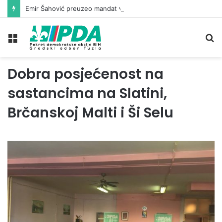
Emir Šahović preuzeo mandat vijećnika u Gradskom vijeću Tuzla
Meni
Pr
Dobra posjećenost na
sastancima na Slatini,
Brčanskoj Malti i Ši Selu