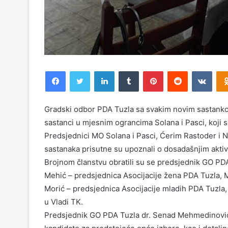
Facebook
Twitter
LinkedIn
Tumblr
Pinterest
Reddit
VKontakte
Gradski odbor PDA Tuzla sa svakim novim sastankom 
sastanci u mjesnim ograncima Solana i Pasci, koji su
Predsjednici MO Solana i Pasci, Ćerim Rastoder i
sastanaka prisutne su upoznali o dosadašnjim akti
Brojnom članstvu obratili su se predsjednik GO PD
Mehić – predsjednica Asocijacije žena PDA Tuzla, M
Morić – predsjednica Asocijacije mladih PDA Tuzla, k
u Vladi TK.
Predsjednik GO PDA Tuzla dr. Senad Mehmedinović 