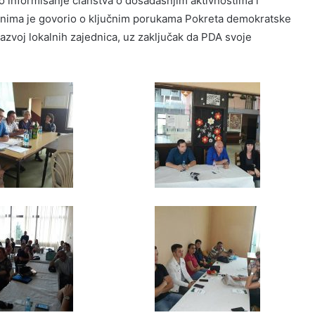
o informisanje članstva o dosadašnjim aktivnostima i
utnima je govorio o ključnim porukama Pokreta demokratske
zvoj lokalnih zajednica, uz zaključak da PDA svoje