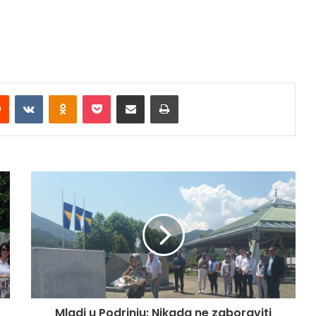
Reddit
VKontakte
Odnoklassniki
Pocket
Share via Email
Print
Mladi u Podrinju: Nikada ne zaboraviti