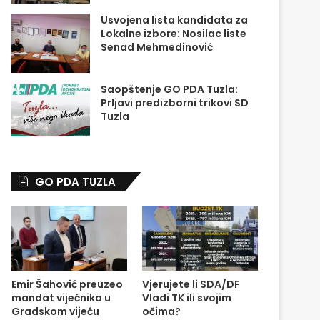
Usvojena lista kandidata za
Lokalne izbore: Nosilac liste
Senad Mehmedinović
Saopštenje GO PDA Tuzla:
Prljavi predizborni trikovi SD
Tuzla
GO PDA TUZLA
Emir Šahović preuzeo
Vjerujete li SDA/DF
mandat vijećnika u
Vladi TK ili svojim
Gradskom vijeću
očima?