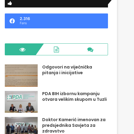
2.316
Fans
Odgovori na vijećnička
pitanja i inicijative
PDA BIH izbornu kampanju
otvara velikim skupom u Tuzli
Doktor Kamerić imenovan za
predsjednika Savjeta za
zdravstvo