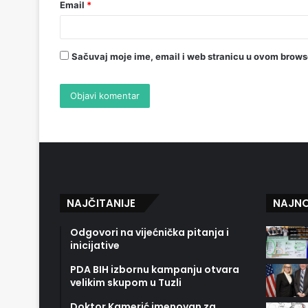
Email
*
Sačuvaj moje ime, email i web stranicu u ovom brow
NAJČITANIJE
NAJNO
Odgovori na vijećnička pitanja i
inicijative
PDA BIH izbornu kampanju otvara
velikim skupom u Tuzli
Doktor Kamerić imenovan za