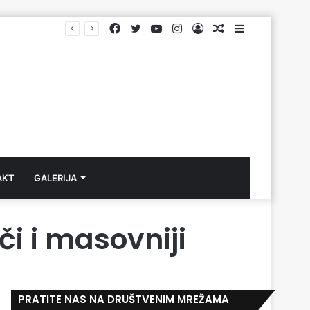
Facebook
Twitter
YouTube
Instagram
Log
Aktuelno
Sidebar
In
AKT
GALERIJA
či i masovniji
PRATITE NAS NA DRUŠTVENIM MREŽAMA