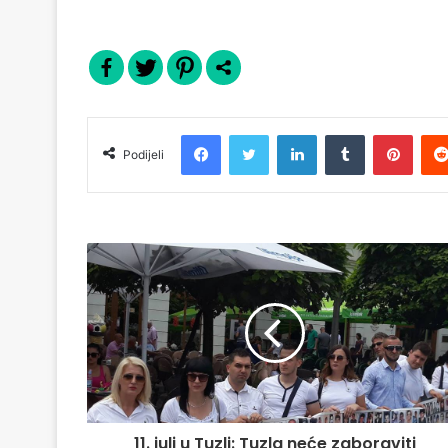
Facebook
Twitter
LinkedIn
Tumblr
Pinterest
Podijeli
11. juli u Tuzli: Tuzla neće zaboraviti