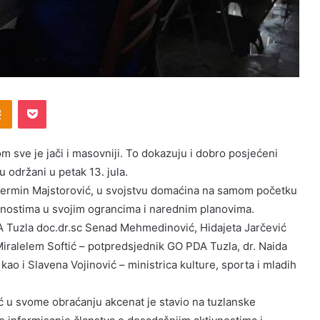
Odnoklassniki
Pocket
sve je jači i masovniji. To dokazuju i dobro posjećeni
 održani u petak 13. jula.
 Nermin Majstorović, u svojstvu domaćina na samom početku
vnostima u svojim ograncima i narednim planovima.
A Tuzla doc.dr.sc Senad Mehmedinović, Hidajeta Jarčević
iralelem Softić – potpredsjednik GO PDA Tuzla, dr. Naida
ao i Slavena Vojinović – ministrica kulture, sporta i mladih
u svome obraćanju akcenat je stavio na tuzlanske