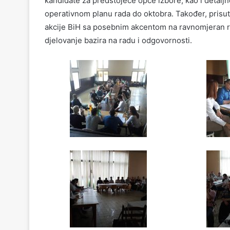
kandidate za predstojeće opće izbore, kao i detaljn
operativnom planu rada do oktobra. Također, pris
akcije BiH sa posebnim akcentom na ravnomjeran ra
djelovanje bazira na radu i odgovornosti.