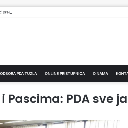
ć preuzeo mandat vijećnika u Gradskom vijeću Tuzla
 ODBORA PDA TUZLA
ONLINE PRISTUPNICA
O NAMA
KONT
 i Pascima: PDA sve ja