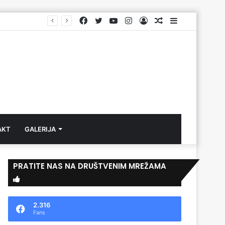
Facebook
Twitter
YouTube
Instagram
Log
Aktuelno
Sidebar
In
AKT
GALERIJA
PRATITE NAS NA DRUŠTVENIM MREŽAMA
2.316
Fans