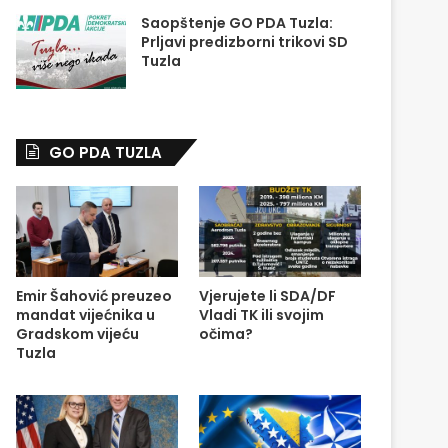
Saopštenje GO PDA Tuzla:
Prljavi predizborni trikovi SD
Tuzla
GO PDA TUZLA
Emir Šahović preuzeo
Vjerujete li SDA/DF
mandat vijećnika u
Vladi TK ili svojim
Gradskom vijeću
očima?
Tuzla