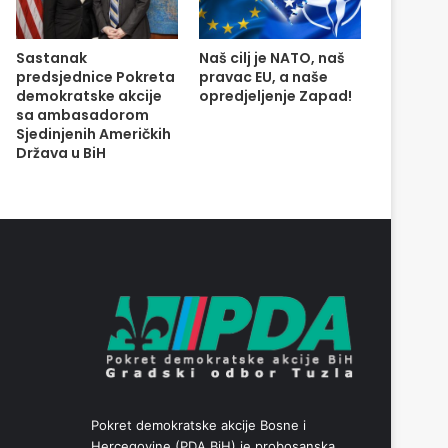
Sastanak
Naš cilj je NATO, naš
predsjednice Pokreta
pravac EU, a naše
demokratske akcije
opredjeljenje Zapad!
sa ambasadorom
Sjedinjenih Američkih
Država u BiH
Pokret demokratske akcije Bosne i
Hercegovine (PDA BiH) je probosanska,