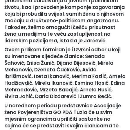
procesima odlučivanja u javnom i političkom
životu, kao i provođenje kampanje zagovaranja
koja bi probudila svijest samih žena o njihovom
značaju u društveno-političkom angažmanu.
Također, želimo omogućiti češću prisutnost
žena u medijima te veću zastupljenost na
liderskim pozicijama, istakla je Jarčević.
Ovom prilikom formiran je i Izvršni odbor u koji
su imenovane sljedeće članice: Senada
Šahović, Enisa Žunić, Dijana Bijesović, Mirela
Mehanović, Dženeta Čačković, Avida
Ibrišimović, Izeta Ikanović, Merima Fazlić, Amela
Hadžiavdić, Mirela Ikanović, Esmina Hasić, Edina
Mehmedović, Mrzeta Babajić, Arnela Husić,
Elvira Jahić, Daria Dizdarević i Zumra Bečić.
U narednom periodu predstavnice Asocijacije
žena Povjereništva GO PDA Tuzla će u svim
mjesnim ograncima upriličiti sastanke na
kojima će se predstaviti svojim članicama te