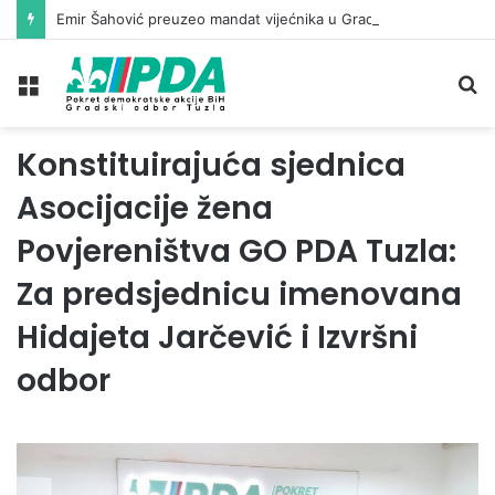
Emir Šahović preuzeo mandat vijećnika u Gradskom vijeću Tuzla
Meni
Pr
Konstituirajuća sjednica
Asocijacije žena
Povjereništva GO PDA Tuzla:
Za predsjednicu imenovana
Hidajeta Jarčević i Izvršni
odbor