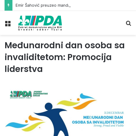
Emir Šahović preuzeo mandat vijećnika u Gradskom vijeću Tuzla
Meni
Pr
Međunarodni dan osoba sa
invaliditetom: Promocija
liderstva