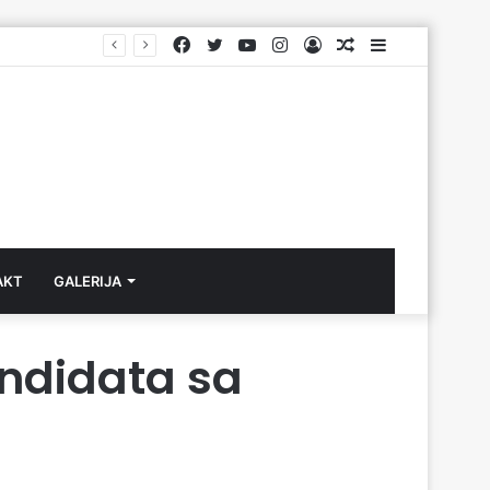
Facebook
Twitter
YouTube
Instagram
Log
Aktuelno
Sidebar
In
AKT
GALERIJA
andidata sa