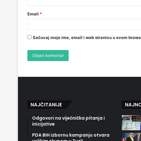
Email
*
Sačuvaj moje ime, email i web stranicu u ovom brow
NAJČITANIJE
NAJNO
Odgovori na vijećnička pitanja i
inicijative
PDA BIH izbornu kampanju otvara
velikim skupom u Tuzli