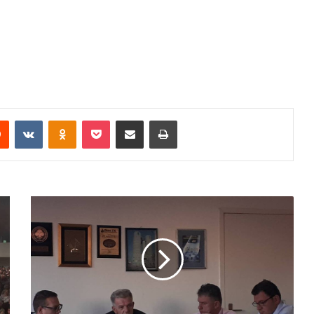
Reddit
VKontakte
Odnoklassniki
Pocket
Share via Email
Print