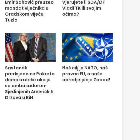
Emir Šahović preuzeo
Vjerujete li SDA/DF
mandat vijećnika u
Vladi TK ili svojim
Gradskom vijeću
očima?
Tuzla
Sastanak
Naš cilj je NATO, naš
predsjednice Pokreta
pravac EU, a naše
demokratske akcije
opredjeljenje Zapad!
sa ambasadorom
Sjedinjenih Američkih
Država u BiH