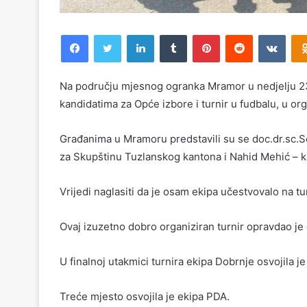
Facebook
Twitter
LinkedIn
Tumblr
Pinterest
Reddit
VKontakte
Na području mjesnog ogranka Mramor u nedjelju 23.
kandidatima za Opće izbore i turnir u fudbalu, u or
Građanima u Mramoru predstavili su se doc.dr.sc.
za Skupštinu Tuzlanskog kantona i Nahid Mehić – k
Vrijedi naglasiti da je osam ekipa učestvovalo na tu
Ovaj izuzetno dobro organiziran turnir opravdao je 
U finalnoj utakmici turnira ekipa Dobrnje osvojila j
Treće mjesto osvojila je ekipa PDA.