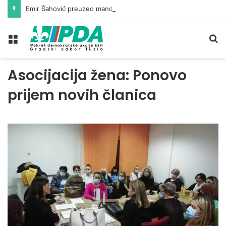
Emir Šahović preuzeo mandat vijećnika u Gradskom vijeću Tuzla
Meni
Pr
Asocijacija žena: Ponovo
prijem novih članica