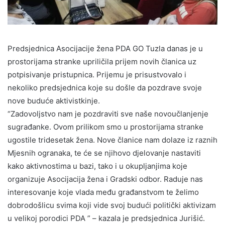
Predsjednica Asocijacije žena PDA GO Tuzla danas je u
prostorijama stranke upriličila prijem novih članica uz
potpisivanje pristupnica. Prijemu je prisustvovalo i
nekoliko predsjednica koje su došle da pozdrave svoje
nove buduće aktivistkinje.
“Zadovoljstvo nam je pozdraviti sve naše novoučlanjenje
sugrađanke. Ovom prilikom smo u prostorijama stranke
ugostile tridesetak žena. Nove članice nam dolaze iz raznih
Mjesnih ogranaka, te će se njihovo djelovanje nastaviti
kako aktivnostima u bazi, tako i u okupljanjima koje
organizuje Asocijacija žena i Gradski odbor. Raduje nas
interesovanje koje vlada među građanstvom te želimo
dobrodošlicu svima koji vide svoj budući politički aktivizam
u velikoj porodici PDA ” – kazala je predsjednica Jurišić.