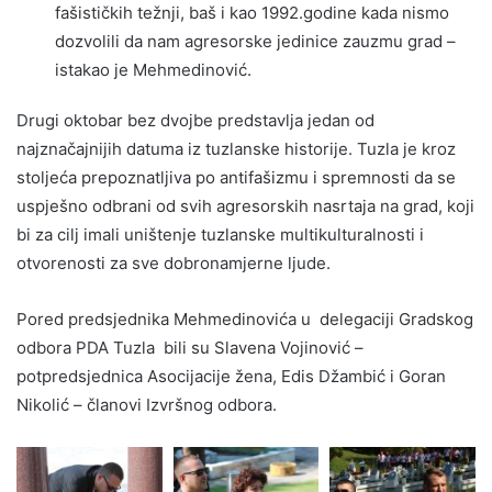
fašističkih težnji, baš i kao 1992.godine kada nismo
dozvolili da nam agresorske jedinice zauzmu grad –
istakao je Mehmedinović.
Drugi oktobar bez dvojbe predstavlja jedan od
najznačajnijih datuma iz tuzlanske historije. Tuzla je kroz
stoljeća prepoznatljiva po antifašizmu i spremnosti da se
uspješno odbrani od svih agresorskih nasrtaja na grad, koji
bi za cilj imali uništenje tuzlanske multikulturalnosti i
otvorenosti za sve dobronamjerne ljude.
Pored predsjednika Mehmedinovića u delegaciji Gradskog
odbora PDA Tuzla bili su Slavena Vojinović –
potpredsjednica Asocijacije žena, Edis Džambić i Goran
Nikolić – članovi Izvršnog odbora.