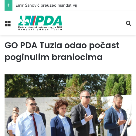
Emir Šahović preuzeo mandat vijećnika u Gradskom vijeću Tuzla
Meni
Pr
GO PDA Tuzla odao počast
poginulim braniocima