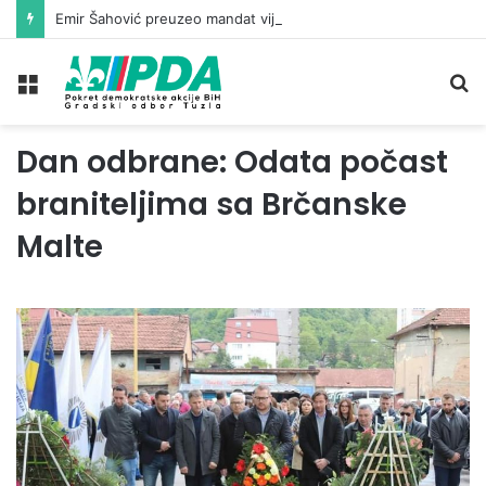
Emir Šahović preuzeo mandat vijećnika u Gradskom vijeću Tuzla
Meni
Pr
Dan odbrane: Odata počast
braniteljima sa Brčanske
Malte