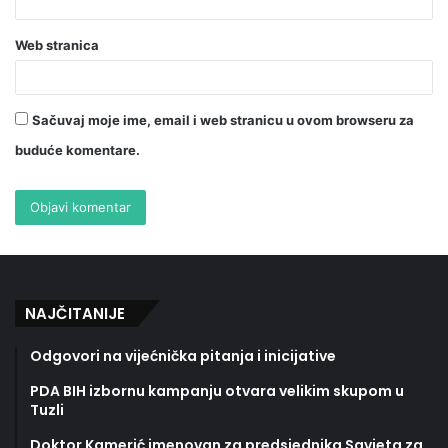
Web stranica
Sačuvaj moje ime, email i web stranicu u ovom browseru za
buduće komentare.
NAJČITANIJE
Odgovori na vijećnička pitanja i inicijative
PDA BIH izbornu kampanju otvara velikim skupom u
Tuzli
Doktor Kamerić imenovan za predsjednika Savjeta za