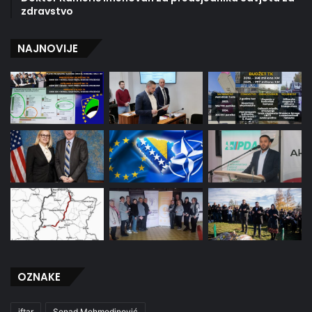
zdravstvo
NAJNOVIJE
OZNAKE
iftar
Senad Mehmedinović