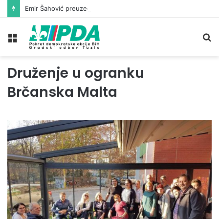
Emir Šahović preuzeo mandat vijećnika u Gradskom vijeću Tuzla
Meni
Pr
Druženje u ogranku
Brčanska Malta