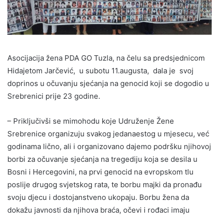
Asocijacija žena PDA GO Tuzla, na čelu sa predsjednicom
Hidajetom Jarčević, u subotu 11.augusta, dala je svoj
doprinos u očuvanju sjećanja na genocid koji se dogodio u
Srebrenici prije 23 godine.
– Priključivši se mimohodu koje Udruženje Žene
Srebrenice organizuju svakog jedanaestog u mjesecu, već
godinama lično, ali i organizovano dajemo podršku njihovoj
borbi za očuvanje sjećanja na tregediju koja se desila u
Bosni i Hercegovini, na prvi genocid na evropskom tlu
poslije drugog svjetskog rata, te borbu majki da pronađu
svoju djecu i dostojanstveno ukopaju. Borbu žena da
dokažu javnosti da njihova braća, očevi i rođaci imaju