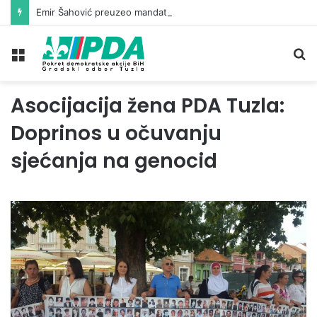
Emir Šahović preuzeo mandat vijećnika u Gradskom vijeću Tuzla
Meni
Pr
Asocijacija žena PDA Tuzla:
Doprinos u očuvanju
sjećanja na genocid