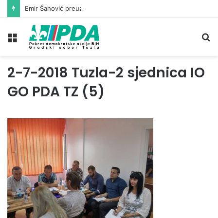
Emir Šahović preuzeo mandat vijećnika u Gradskom vijeću Tuzla
Meni
Pr
2-7-2018 Tuzla-2 sjednica IO
GO PDA TZ (5)