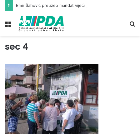
Emir Šahović preuzeo mandat vijećnika u Gradskom vijeću Tuzla
Meni
Pr
sec 4